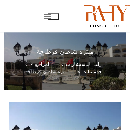
لتجاوز
لى
لمحتوى
منتزه شاطئ قرطاجة
راهي للإستشارات
لمراجع >
خدماتنا >
منتزه شاطئ قرطاجة